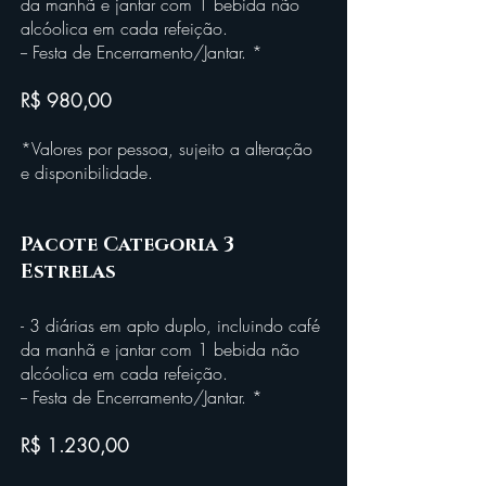
da manhã e jantar com 1 bebida não
alcóolica em cada refeição.
-- Festa de Encerramento/Jantar. *
R$ 980,00
*Valores por pessoa, sujeito a alteração
e disponibilidade.
Pacote Categoria
3
Estrelas
- 3 diárias em apto duplo, incluindo café
da manhã e jantar com 1 bebida não
alcóolica em cada refeição.
-- Festa de Encerramento/Jantar. *
R$ 1.230,00