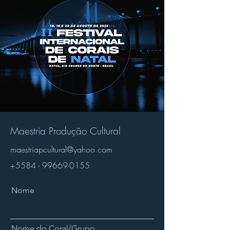
Maestria Produção Cultural
maestriapcultural@yahoo.com
+5584 - 99669-0155
Nome
Nome do Coral/Grupo