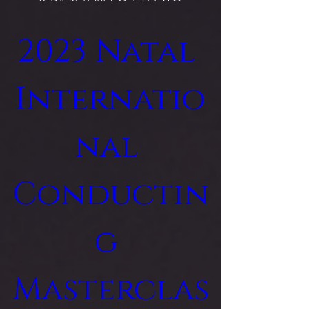
2023 Natal 
Internatio
nal 
Conductin
g 
Masterclas