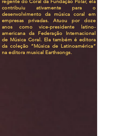
regente do Coral da Fundação Polar, ela
contribuiu ativamente para o
desenvolvimento da música coral em
empresas privadas. Atuou por doze
anos como vice-presidente latino-
americana da Federação Internacional
de Música Coral. Ela também é editora
da coleção “Música de Latinoamérica”
na editora musical Earthsongs.