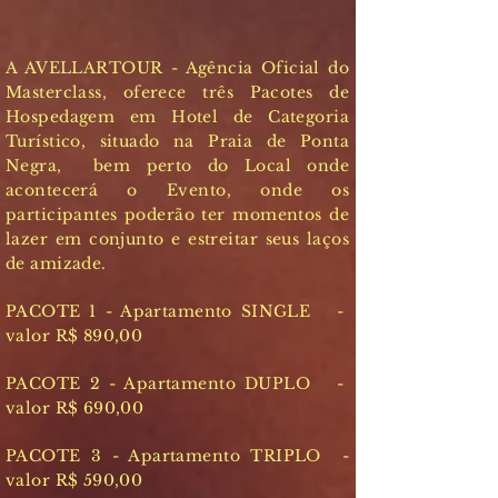
A AVELLARTOUR - Agência Oficial do
Masterclass, oferece três Pacotes de
Hospedagem em Hotel de Categoria
Turístico, situado na Praia de Ponta
Negra, bem perto do Local onde
acontecerá o Evento, onde os
participantes poderão ter momentos de
lazer em conjunto e estreitar seus laços
de amizade.
PACOTE 1 - Apartamento SINGLE -
valor R$ 890,00
PACOTE 2 - Apartamento DUPLO -
valor R$ 690,00
PACOTE 3 - Apartamento TRIPLO -
valor R$ 590,00