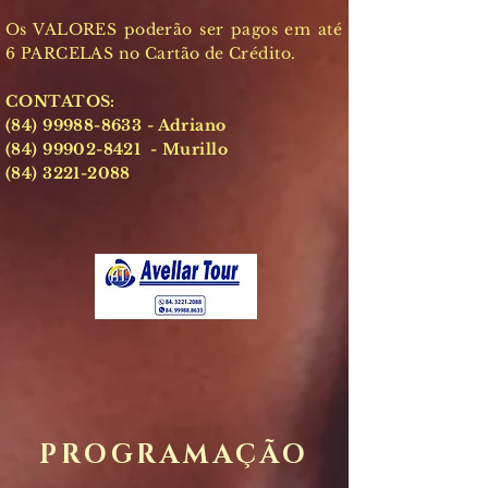
Os VALORES poderão ser pagos em até
6 PARCELAS no Cartão de Crédito.
CONTATOS:
(84) 99988-8633
- Adriano
(84) 99902-8421
- Murillo
(84) 3221-2088
PROGRAMAÇÃO