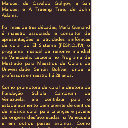
Marcos, de Osvaldo Golijov, e San
Marcos, e A Treeing Tree, de John
Adams.
Por mais de três décadas, María Guinand
é maestro associado e consultor de
apresentações e atividades sinfônicas
de coral do El Sistema (FESNOJIV), o
programa musical de renome mundial
na Venezuela. Leciona no Programa de
Mestrado para Maestros de Corais da
Universidade Simón Bolívar, onde é
professora e maestro há 28 anos.
Como promotora de coral e diretora da
Fundação Schola Cantorum da
Venezuela, ela contribui para o
estabelecimento permanente de centros
de música coral para crianças e jovens
de origens desfavorecidas na Venezuela
e em outros países andinos. Como