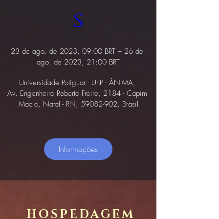
s
23 de ago. de 2023, 09:00 BRT – 26 de 
ago. de 2023, 21:00 BRT
Universidade Potiguar - UnP - ÂNIMA
, 
Av. Engenheiro Roberto Freire, 2184 - Capim 
Macio, Natal - RN, 59082-902, Brasil
Informações
HOSPEDAGEM