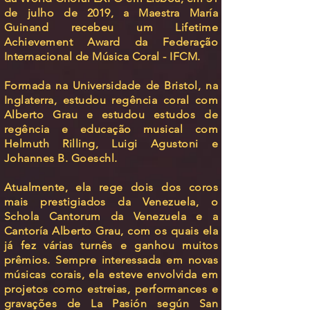
de julho de 2019, a Maestra María
Guinand recebeu um Lifetime
Achievement Award da Federação
Internacional de Música Coral - IFCM.
Formada na Universidade de Bristol, na
Inglaterra, estudou regência coral com
Alberto Grau e estudou estudos de
regência e educação musical com
Helmuth Rilling, Luigi Agustoni e
Johannes B. Goeschl.
Atualmente, ela rege dois dos coros
mais prestigiados da Venezuela, o
Schola Cantorum da Venezuela e a
Cantoría Alberto Grau, com os quais ela
já fez várias turnês e ganhou muitos
prêmios. Sempre interessada em novas
músicas corais, ela esteve envolvida em
projetos como estreias, performances e
gravações de La Pasión según San