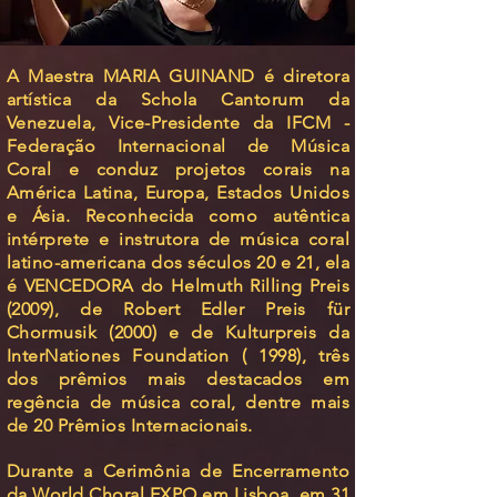
A Maestra MARIA GUINAND é diretora
artística da Schola Cantorum da
Venezuela, Vice-Presidente da IFCM -
Federação Internacional de Música
Coral e conduz projetos corais na
América Latina, Europa, Estados Unidos
e Ásia. Reconhecida como autêntica
intérprete e instrutora de música coral
latino-americana dos séculos 20 e 21, ela
é VENCEDORA do Helmuth Rilling Preis
(2009), de Robert Edler Preis für
Chormusik (2000) e de Kulturpreis da
InterNationes Foundation ( 1998), três
dos prêmios mais destacados em
regência de música coral, dentre mais
de 20 Prêmios Internacionais.
Durante a Cerimônia de Encerramento
da World Choral EXPO em Lisboa, em 31